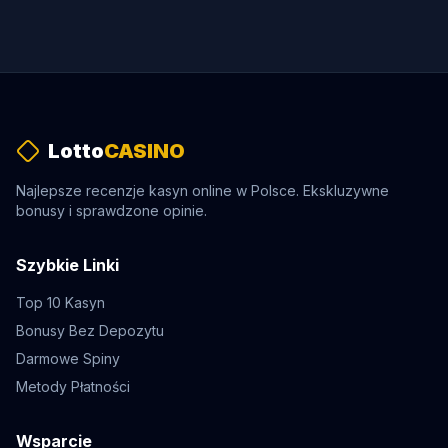
Lotto
CASINO
Najlepsze recenzje kasyn online w Polsce. Ekskluzywne
bonusy i sprawdzone opinie.
Szybkie Linki
Top 10 Kasyn
Bonusy Bez Depozytu
Darmowe Spiny
Metody Płatności
Wsparcie