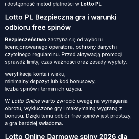
i dostępność metod płatności w
Lotto PL
.
Lotto PL Bezpieczna gra i warunki
odbioru free spinów
Bezpieczeństwo
zaczyna się od wyboru
licencjonowanego operatora, ochrony danych i
czytelnego regulaminu. Przed aktywacją promocji
sprawdź limity, czas ważności oraz zasady wypłaty.
weryfikacja konta i wieku,
minimalny depozyt lub kod bonusowy,
liczba spinów i termin ich użycia.
W
Lotto Online
warto zwrócić uwagę na wymagania
obrotu, wykluczone gry i maksymalną wygraną z
bonusu. Dzięki temu odbiór free spinów jest prostszy,
a gra bardziej świadoma.
Lotto Online Darmowe spiny 2026 dla