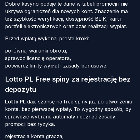
Dobre kasyno podaje te dane w tabeli promocji i nie
ukrywa ograniczeń dla nowych kont. Znaczenie ma
też szybkość weryfikacji, dostępność BLIK, kart i
portfeli elektronicznych oraz czas realizacji wypłat.
Przed wpłatą wykonaj proste kroki:
porównaj warunki obrotu,
sprawdź licencję operatora,
potwierdź limity wypłat i zasady bonusowe.
Lotto PL Free spiny za rejestrację bez
depozytu
Lotto PL
daje szansę na free spiny już po utworzeniu
konta, bez pierwszej wpłaty. To wygodny sposób, by
sprawdzić wybrane automaty i poznać zasady
promocji bez ryzyka.
rejestracja konta gracza,