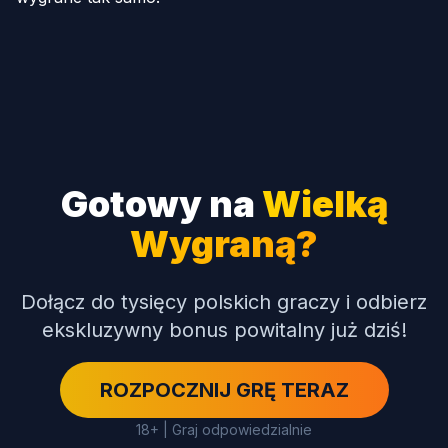
Gotowy na
Wielką
Wygraną?
Dołącz do tysięcy polskich graczy i odbierz
ekskluzywny bonus powitalny już dziś!
ROZPOCZNIJ GRĘ TERAZ
18+ | Graj odpowiedzialnie