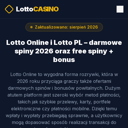
Lotto
CASINO
Zaktualizowano: sierpień 2026
Lotto Online i Lotto PL – darmowe
spiny 2026 oraz free spiny +
bonus
Lotto Online to wygodna forma rozrywki, która w
2026 roku przyciąga graczy także ofertami
darmowych spinów i bonusów powitalnych. Dużym
atutem platform jest szeroki wybór metod płatności,
takich jak szybkie przelewy, karty, portfele
elektroniczne czy płatności mobilne. Dzięki temu
wpłaty i wypłaty przebiegają sprawnie, a użytkownicy
mogą dopasować sposób realizacji transakcji do