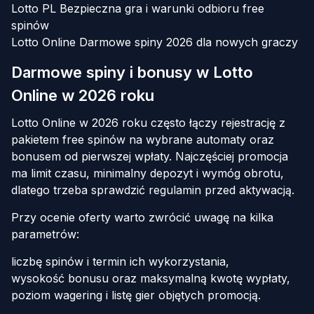
Lotto PL Bezpieczna gra i warunki odbioru free
spinów
Lotto Online Darmowe spiny 2026 dla nowych graczy
Darmowe spiny i bonusy w Lotto
Online w 2026 roku
Lotto Online w 2026 roku często łączy rejestrację z
pakietem free spinów na wybrane automaty oraz
bonusem od pierwszej wpłaty. Najczęściej promocja
ma limit czasu, minimalny depozyt i wymóg obrotu,
dlatego trzeba sprawdzić regulamin przed aktywacją.
Przy ocenie oferty warto zwrócić uwagę na kilka
parametrów:
liczbę spinów i termin ich wykorzystania,
wysokość bonusu oraz maksymalną kwotę wypłaty,
poziom wagering i listę gier objętych promocją.